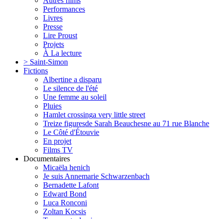
Autres films
Performances
Livres
Presse
Lire Proust
Projets
À La lecture
> Saint-Simon
Fictions
Albertine a disparu
Le silence de l'été
Une femme au soleil
Pluies
Hamlet crossing
a very little street
Treize figures
de Sarah Beauchesne au 71 rue Blanche
Le Côté d'Étouvie
En projet
Films TV
Documentaires
Micaëla henich
Je suis Annemarie Schwarzenbach
Bernadette Lafont
Edward Bond
Luca Ronconi
Zoltan Kocsis